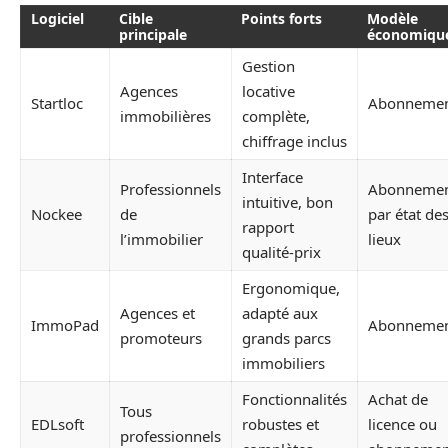
Logiciel
Cible
Points forts
Modèle
principale
économiqu
Gestion
Agences
locative
Startloc
Abonneme
immobilières
complète,
chiffrage inclus
Interface
Professionnels
Abonneme
intuitive, bon
Nockee
de
par état de
rapport
l’immobilier
lieux
qualité-prix
Ergonomique,
Agences et
adapté aux
ImmoPad
Abonneme
promoteurs
grands parcs
immobiliers
Fonctionnalités
Achat de
Tous
EDLsoft
robustes et
licence ou
professionnels