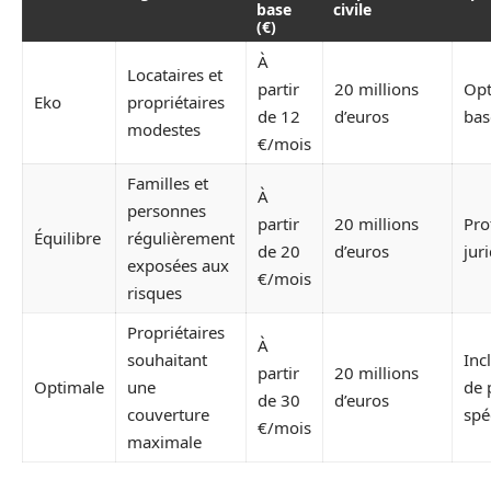
base
civile
(€)
À
Locataires et
partir
20 millions
Opt
Eko
propriétaires
de 12
d’euros
bas
modestes
€/mois
Familles et
À
personnes
partir
20 millions
Pro
Équilibre
régulièrement
de 20
d’euros
jur
exposées aux
€/mois
risques
Propriétaires
À
souhaitant
Inc
partir
20 millions
Optimale
une
de 
de 30
d’euros
couverture
spé
€/mois
maximale