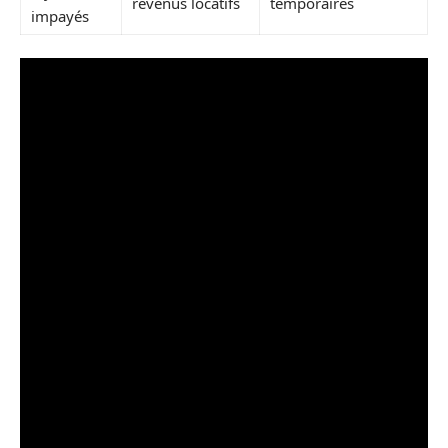
revenus locatifs
temporaires
impayés